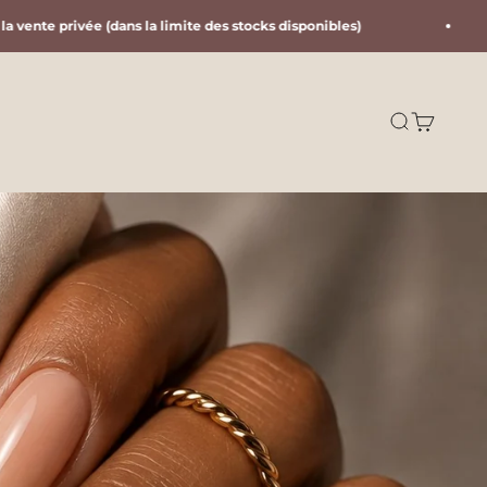
a limite des stocks disponibles)
5 teintes inclus
Recherche
Panier