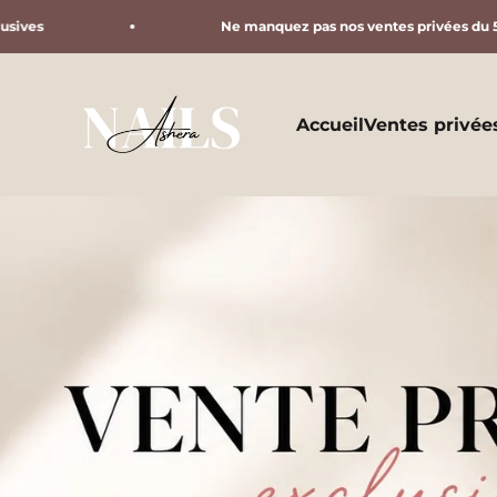
Passer au contenu
Ne manquez pas nos ventes privées du 5 au 19 août 2026 ✨
Ashera Nails
Accueil
Ventes privée